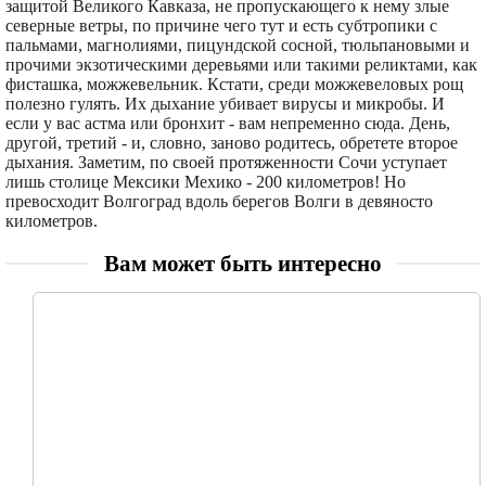
защитой Великого Кавказа, не пропускающего к нему злые
северные ветры, по причине чего тут и есть субтропики с
пальмами, магнолиями, пицундской сосной, тюльпановыми и
прочими экзотическими деревьями или такими реликтами, как
фисташка, можжевельник. Кстати, среди можжевеловых рощ
полезно гулять. Их дыхание убивает вирусы и микробы. И
если у вас астма или бронхит - вам непременно сюда. День,
другой, третий - и, словно, заново родитесь, обретете второе
дыхания. Заметим, по своей протяженности Сочи уступает
лишь столице Мексики Мехико - 200 километров! Но
превосходит Волгоград вдоль берегов Волги в девяносто
километров.
Вам может быть интересно