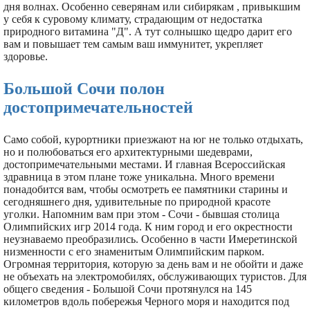
дня волнах. Особенно северянам или сибирякам , привыкшим
у себя к суровому климату, страдающим от недостатка
природного витамина "Д". А тут солнышко щедро дарит его
вам и повышает тем самым ваш иммунитет, укрепляет
здоровье.
Большой Сочи полон
достопримечательностей
Само собой, курортники приезжают на юг не только отдыхать,
но и полюбоваться его архитектурными шедеврами,
достопримечательными местами. И главная Всероссийская
здравница в этом плане тоже уникальна. Много времени
понадобится вам, чтобы осмотреть ее памятники старины и
сегодняшнего дня, удивительные по природной красоте
уголки. Напомним вам при этом - Сочи - бывшая столица
Олимпийских игр 2014 года. К ним город и его окрестности
неузнаваемо преобразились. Особенно в части Имеретинской
низменности с его знаменитым Олимпийским парком.
Огромная территория, которую за день вам и не обойти и даже
не объехать на электромобилях, обслуживающих туристов. Для
общего сведения - Большой Сочи протянулся на 145
километров вдоль побережья Черного моря и находится под