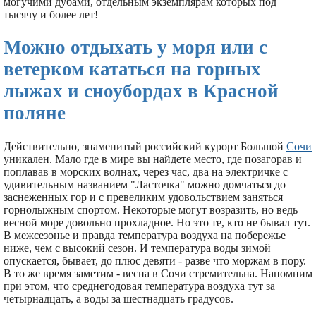
могучими дубами, отдельным экземплярам которых под
тысячу и более лет!
Можно отдыхать у моря или с
ветерком кататься на горных
лыжах и сноубордах в Красной
поляне
Действительно, знаменитый российский курорт Большой
Сочи
уникален. Мало где в мире вы найдете место, где позагорав и
поплавав в морских волнах, через час, два на электричке с
удивительным названием "Ласточка" можно домчаться до
заснеженных гор и с превеликим удовольствием заняться
горнолыжным спортом. Некоторые могут возразить, но ведь
весной море довольно прохладное. Но это те, кто не бывал тут.
В межсезонье и правда температура воздуха на побережье
ниже, чем с высокий сезон. И температура воды зимой
опускается, бывает, до плюс девяти - разве что моржам в пору.
В то же время заметим - весна в Сочи стремительна. Напомним
при этом, что среднегодовая температура воздуха тут за
четырнадцать, а воды за шестнадцать градусов.