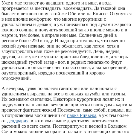
Уже в мае теплеет до двадцати одного и выше, а вода
прогревается за шестнадцать- восемнадцать. Да таковой она
бывает в летнюю пору в той же Оби или на Енисее. Окунуться
в нее вполне комфортно, что многие курортники с
удовольствием и делают, а уж понежиться под лучами жаркого
южного солнца и получить хороший загар вполне можно и в
марте и, тем более, в апреле или мае. Солнечных дней в
регионе более 250 в году. И надо при том знать, что именно
весной лучи нежные, они не обжигают, как летом, хотя и
злоупотреблять ими тоже не рекомендуется. День, неделя,
другая, и вас уже не узнать: приехали бледнолицым, а теперь
шоколадный густой загар - вот, в родных пенатах-то будут
удивляться - в оных еще снег только сошел, а вы загоревший,
одухотворенный, изрядно посвежевший и хорошо
отдохнувший.
А вечером, гуляя по аллеям санатория или пансионата с
удивлением взираешь на все в огоньках клумбы или газоны.
Их освещают светлячки. Некоторые курортники ловят их и
водружают на пышные вечерние прически своих дам - картина
предстает фантастическая! Посвежели, само собой, пальмы, вы
в потрясающем восхищении от
парка Ривьера
, а уж тем более
от
дендрария
, в котором свыше двух тысяч экзотических
растений со всего света. Постскриптум: и весной в Большом
Сочи можно вполне загорать и плавать в теплеющих день ото