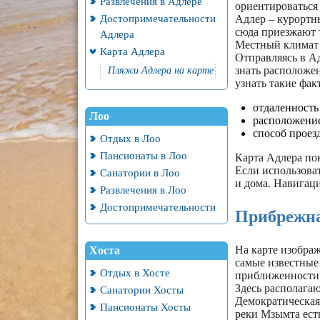
Развлечения в Адлере
ориентироваться 
Достопримечательности
Адлер – курортны
сюда приезжают 
Адлера
Местный климат н
Карта Адлера
Отправляясь в Ад
знать расположе
Пляжи Адлера на карте
узнать такие фак
отдаленность
Лоо
расположение
способ проез
Отдых в Лоо
Пансионаты в Лоо
Карта Адлера по
Если использоват
Санатории в Лоо
и дома. Навигаци
Развлечения в Лоо
Достопримечательности
Прибрежна
На карте изобра
Хоста
самые известные 
Отдых в Хосте
приближенности
Здесь располагаю
Санатории Хосты
Демократическая 
Пансионаты Хосты
реки Мзымта ест