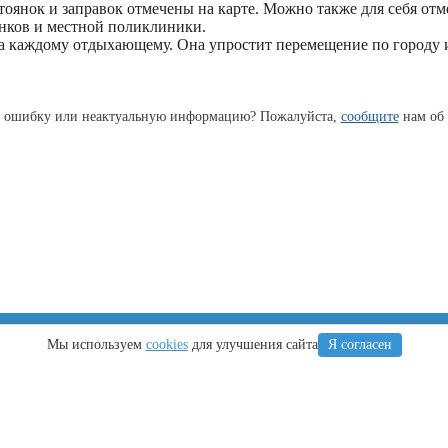
тоянок и заправок отмечены на карте. Можно также для себя отм
нков и местной поликлиники.
а каждому отдыхающему. Она упростит перемещение по городу 
 ошибку или неактуальную информацию? Пожалуйста,
сообщите
нам об 
Крым
Регионы
Мы используем
cookies
для улучшения сайта
Я согласен
Что посетить
Тамань
Ялта
Новороссийск
Алушта
Туапсе
Евпатория
Геленджик
Керчь
Кубань