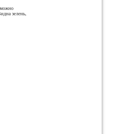
 можно
идна зелень,