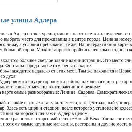
 пляж в Адлере проще
таточно лишь несколько раз
ой.
ые улицы Адлера
ись в Адлер на экскурсию, или вы не хотите жить недалеко от 
о выбрать место для проживания в центре города. Цена за номе
ого ниже, а условия пребывания те же. На интерактивной карте в
м большой город. Можно запросто пройтись пешком из одного к
аходится большое светлое здание администрации. Это место счи
а. Фонтаны города также отмечены на карте.
рь» находится недалеко от этих мест. Там же находится и Церко
го духа.
длеровского внутригородского района находится в центре город
ьности также отмечены в интерактивном режиме.
 карте самые разнообразные: Ленина, Садовая, Демократическая
айти такие важные для туриста места, как Центральный универ
р. Здесь есть цирк и стадион, возле которого установлено колес
ся вид на морской пейзаж и Адлер в целом.
енина расположен торговый центр «Новый Век». Улица считает
, поэтому самые крупные магазины, рестораны и другие места н