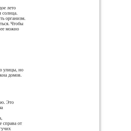
дое лето
 солнца.
ть организм.
ться. Чтобы
нее можно
о улицы, но
кна домов.
ью. Это
за
а,
е справа от
гучих