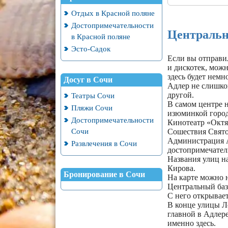
Найти по карте
простого – дос
Отдых в Красной поляне
щелкнуть мышк
Достопримечательности
Центральн
в Красной поляне
Эсто-Садок
Если вы отправил
и дискотек, можн
здесь будет немн
Досуг в Сочи
Адлер не слишко
другой.
Театры Сочи
В самом центре н
Пляжи Сочи
изюминкой город
Достопримечательности
Кинотеатр «Октяб
Сочи
Сошествия Свято
Администрация А
Развлечения в Сочи
достопримечател
Названия улиц на
Кирова.
Бронирование в Сочи
На карте можно н
Центральный база
С него открывает
В конце улицы Л
главной в Адлере
именно здесь.