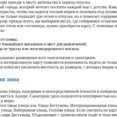
при проезде к месту жительства в период отпуска.
й города, который мечтает посетить каждый еще с детства. Каж
туристы, чтобы насладится теплым морем и полежать под лучами
е только подходит для летнего отпуска, но и помогает оздорови
лер, прежде всего, мы выбираем место, где собираемся останови
ние отеля или гостиницы, нужно приобрести карту. С помощью 
ты:
 от пляжа;
 ближайших магазинов и мест для развлечений;
да от трассы или железнодорожного вокзала.
казывает размещение всех пансионатов и санаториев.
ь интерактивную карту появляется возможность видеть не тольк
я помогает увеличить местность до размеров, с которых видны о
я зона
жены улицы, находящие в непосредственной близости к побереж
места в Адлере. Санатории здесь пользуются популярностью из-
 к морю.
тся такие улицы как Улица Бестужева, Интернациональная улиц
улица, Набережная улица, Голубая улица. Если смотреть по карт
ь парк Бестужева. Отдыхающие с удовольствием сидят в тени мо