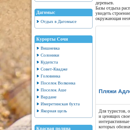
деревьев.
Базы отдыха рас
Дагомыс
увидеть строение
окружающая необ
Отдых в Дагомысе
Курорты Сочи
Вишневка
Солоники
Кудепста
Совет-Квадже
Головинка
Поселок Волконка
Поселок Аше
Пляжи Адле
Вардане
Имеретинская бухта
Якорная щель
Для туристов, 
и ценящих свое
интерактивные 
которых обозна
Красная поляна