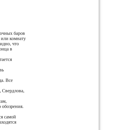
ночных баров
р или комнату
идно, что
онца в
тается
вь
а. Все
, Свердлова,
сам,
о обозрения.
ся самой
аходятся