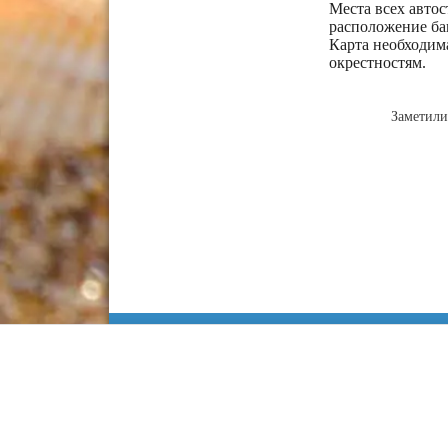
Места всех автос
расположение ба
Карта необходим
окрестностям.
Заметили
Информация
Сочи
Карта Анапы
Куда сходить
Работа в Анапе
Адлер
Недвижимость
Лоо
Строительство
Хоста
Статьи
Кудепста