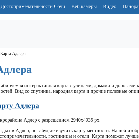
Достопримечательности Сочи
Веб-камеры
Видео
Панора
Карта Адлера
Адлера
абируемая интерактивная карта с улицами, домами и дорогами 
остей. Вид со спутника, народная карта и прочие полезные опци
арту Адлера
икрорайона Адлер с разрешением 2940x4935 px.
тдых в Адлер, не забудьте изучить карту местности. На ней изоб
остопримечательности, гостиницы и отели. Карта поможет лучше