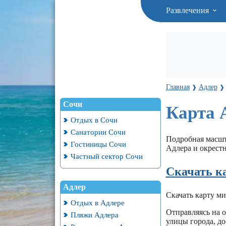
Развлечения
Главная
Адлер
❱
❱
Сочи
Карта 
Отдых в Сочи
Санатории Сочи
Подробная масшт
Гостиницы Сочи
Адлера и окрестн
Частный сектор Сочи
Скачать к
Адлер
Скачать карту м
Отдых в Адлере
Отправляясь на о
Пляжи Адлера
улицы города, д