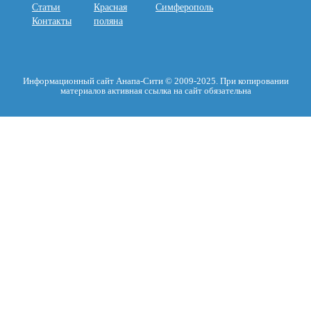
Статьи
Красная
Симферополь
Контакты
поляна
Информационный сайт Анапа-Сити © 2009-2025. При копировании
материалов активная ссылка на сайт обязательна