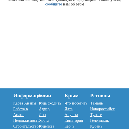
сообщите
нам об этом
Информация
Сочи
Крым
Регионы
Карта Анапы
Куда сходить
Что посетить
Тамань
Работа в
Адлер
Ялта
Новороссийск
Анапе
Лоо
Алушта
Туапсе
Недвижимость
Хоста
Евпатория
Геленджик
Строительство
Кудепста
Керчь
Кубань