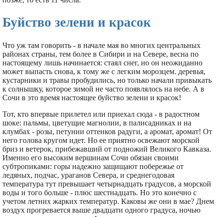
Буйство зелени и красок
Что уж там говорить - в начале мая во многих центральных
районах страны, тем более в Сибири и на Севере, весна по
настоящему лишь начинается: стаял снег, но он неожиданно
может выпасть снова, к тому же с легким морозцем. деревья,
кустарники и травы пробудились, но только начали привыкать
к солнышку, которое зимой не часто появлялось на небе. А в
Сочи в это время настоящее буйство зелени и красок!
Тот, кто впервые прилетел или приехал сюда - в радостном
шоке: пальмы, цветущие магнолии, в палисадниках и на
клумбах - розы, петунии оттенков радуги, а аромат, аромат! От
него голова кругом идет. Но ее приятно освежают морской
бриз и ветерок, прибежавший от подножий Великого Кавказа.
Именно его высоким вершинам Сочи обязан своими
субтропиками: горы надежно защищают побережье от
ледяных, подчас, ураганов Севера, и среднегодовая
температура тут превышает четырнадцать градусов, а морской
воды и того больше - плюс шестнадцать. Но это конечно с
учетом летних жарких температур. Каковы же они в мае? Днем
воздух прогревается выше двадцати одного градуса, ночью