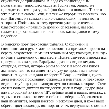
опускается до тринадцати. А вода со среднегодовым
показателем - плюс шестнадцать. Год на год, однако, не
приходится - температурный фон бывает и повыше. Так что
уже в мае и в самом Сочи, и в тех же курортных поселках Лоо
или Дагомыс на пляжах полно отдыхающих - и плавают и
загорают. Побережье к тому времени уже практически
благоустроено - появились домики спасателей, навесы,
налажен прокат лежаков и шезлонгов, катамаранов и тому
подобное.
В майскую пору прекрасная рыбалка. С удочками и
спиннингами в руках можно постоять на причалах, просто на
берегу, разумеется, не мешая остальным отдыхающим, или где-
нибудь в удаленном от них месте. Приветствуется и прокат яхт,
прогулочных катеров. Барабулька, разных видов кефаль,
ставрида, сарган, луфарь - рыбы много и в море она клюет
активнее, так что на аппетитную уху вечером вам вполне
хватит! А купание вдали от берега?! Вода чистейшая, пусть
даже немного прохладная, откроешь в ней глаза, и прекрасно
видишь глубину, пронизанную лучами солнца, которое в Сочи
светит больше двухсот шестидесяти дней в году , щедро даря
вам природный витамин "Д", дефицитный в ваших пенатах, а
здесь его столько, что весь в себя и не вберешь. Укрепляется
ваш иммунитет, общий настрой, несколько дней, и кожа ваша
обретет цвет шоколада, вот поразите им, вернувшись с южных