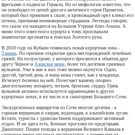
фресками о подвигах Геракла. Но из мифологии известно, что
он освободил от цепей другого античного героя Прометея,
который был прикован к скале, и кровожадный орел клевал его
печень, причиняя неимоверные страдания. Легенды говорят,
что скала эта находится на Большом Утрише близ Анапы. А
мимо этого известного курорта к тому проплывали
знаменитые аргонавты в поисках Золотого руна.
В 2010 году на Кубани появилась новая курортная зона -
Тамань
. По причине открытия здесь месторождений лечебных
грязей. На полуострове, у которого бросаются в объятия друг
другу Черное и
Азовское море
, более тех десятков грязевых
вулканов. Уже в мае в них тоже можно окунутся. Один,
другой, третий день, и ваша кожа станет, как у младенца.
Исчезнут болячки на ней. Полегчает вашему опорно-
двигательному аппарату, легким, бронхам, сердцу. Грязь
вулканов активно используется здравницами в других
курортных зонах, в их числе и в санаториях Большого Сочи.
Экскурсионных маршрутов из Сочи многие десятки - к
горным вершинам и озерам, водопадам, к альпийским лугам.
Кстати, туристы с удовольствием поддерживают активный
отдых. И он здесь есть. Конные прогулки по предгорьям.
Джиппинг. Пешие походы к вершинам Великого Кавказа в
сопровождении опытных инструкторов, с ночевками на