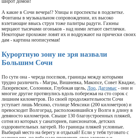
широт домой!
А какие в Сочи вечера!? Улицы и проспекты в подсветке.
Фонтаны в музыкальном сопровождении, их высоко
взлетающие ввысь струи тоже палитры радуги. Газоны
мерцают тысячами огоньков - над ними летают светлячки.
Некоторые прохожие ловят их и водружают на прически своих
дам - картина неописуемая!
Курортную зону не зря назвали
Большим Сочи
По сути она - череда поселков, границы между которыми
трудно различить - Магры, Вишневка, Макопсе, Совет Квадже,
Лазоревское, Солоники, Глубокая щель,
Лоо
,
Дагомыс
- они и
многие другие протянулись вдоль побережья на сто сорок с
лишним километров. По своей продолжительности Сочи
уступает лишь Мехико, столице Мексики (200 километров) и
превосходит Волгоград, расположившийся у Волги в длину в
девяносто километров. Свыше 130 благоустроенных пляжей,
сотня из которых у санаториев, пансионатов, детских
оздоровительных лагерей. Но границы пляжей условные.
Выбирай место на берегу и отдыхай! Если у тебя туговато с
наличными, но тебе надо проверить свое здоровье и