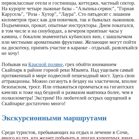
первоклассные отели и гостиницы, коттеджи, частный сектор.
На курорте четыре лыжные базы - "Альпика-сервис", "Горная
Карусель", "Роза - Хутор", "Лаура". Сто пятьдесят с лишним
километров трасс как для новичков, так и бывалых лыжников.
Подъемники, прокат, опытные инструкторы. Днем покатался,
в том числе и на сноубордах, а вечером приятные часы у
камина, с бокалом знаменитых кубанских вин, с шашлычком
или местными ароматными фруктами. Желающие могут пойти
на дискотеку, принять участие в караоке - отдыхай, развлекайся
не хочу!
Побывав на
Красной поляне
, грех обойти вниманием
Скайпарк в районе горной реки Мзымта. Над ущельем самый
протяженный в мире подвесной пешеходный мост. Здесь свои
аттракционы. Можно сигануть в бездну на эластичном, вполне
безопасном, тросе. Или отважиться промчаться на гигантских
качелях и тоже над бездной и размахом маятника более, чем в
полкилометра! Экстрим! Но любителей острых ощущений в
Скайпарке достаточно много!
Экскурсионными маршрутами
Среди туристов, пребывающих на отдых и лечение в Сочи,
много из тех, кто желает побывать в других курортных зонах