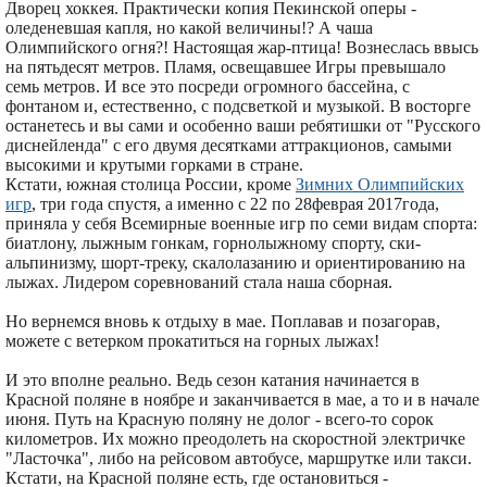
Дворец хоккея. Практически копия Пекинской оперы -
оледеневшая капля, но какой величины!? А чаша
Олимпийского огня?! Настоящая жар-птица! Вознеслась ввысь
на пятьдесят метров. Пламя, освещавшее Игры превышало
семь метров. И все это посреди огромного бассейна, с
фонтаном и, естественно, с подсветкой и музыкой. В восторге
останетесь и вы сами и особенно ваши ребятишки от "Русского
диснейленда" с его двумя десятками аттракционов, самыми
высокими и крутыми горками в стране.
Кстати, южная столица России, кроме
Зимних Олимпийских
игр
, три года спустя, а именно с 22 по 28феврая 2017года,
приняла у себя Всемирные военные игр по семи видам спорта:
биатлону, лыжным гонкам, горнолыжному спорту, ски-
альпинизму, шорт-треку, скалолазанию и ориентированию на
лыжах. Лидером соревнований стала наша сборная.
Но вернемся вновь к отдыху в мае. Поплавав и позагорав,
можете с ветерком прокатиться на горных лыжах!
И это вполне реально. Ведь сезон катания начинается в
Красной поляне в ноябре и заканчивается в мае, а то и в начале
июня. Путь на Красную поляну не долог - всего-то сорок
километров. Их можно преодолеть на скоростной электричке
"Ласточка", либо на рейсовом автобусе, маршрутке или такси.
Кстати, на Красной поляне есть, где остановиться -