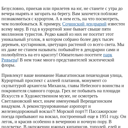
Безусловно, приехав или прилетев на юг, не станете с утра до
вечера нырять и загорать на берегу. Вам захочется поближе
познакомиться с курортом. А в нем есть, на что посмотреть,
чем полюбоваться. К примеру,
Сочинский дендрарий
известен
всему миру. В год в курортной зоне бывает свыше пяти
миллионов туристов. Редко какой из них не посетит этот
уникальный уголок, в котором собрано более двух тысяч
деревьев, кустарников, цветущих растений со всего света. Мы
их даже не станем называть: побывайте в дендрарии сами и
полюбуйтесь на его красоту! Обязательно посетите
парк
Ривьера
! В нем тоже много представителей экзотической
флоры.
Привлекут ваше внимание Навагатинская пешеходная улица,
Курортный проспект с аллеей платанов, монумент со
скульптурой архангела Михаила, главы Небесного воинства и
покровителя славного города. Грех не побывать на площади
Искусств и Художественном музее, не осмотреть
Светлановский мост, иначе именуемый Верещагинским
виадуком. А реконструированные аэропорт и
железнодорожный вокзал?! Морской порт?! Пассажирские
поезда прибывают на вокзал, построенный еще в 1951 году. Он
легок, и красив особенно в вечернюю и ночную пору. В
подсветке. В окружении южных кипарисов, тополей, елей и