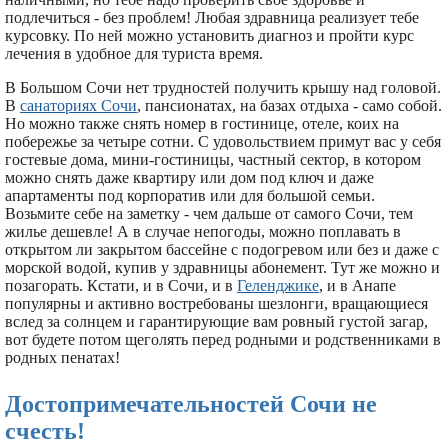
подлечиться - без проблем! Любая здравница реализует тебе
курсовку. По ней можно установить диагноз и пройти курс
лечения в удобное для туриста время.
В Большом Сочи нет трудностей получить крышу над головой.
В
санаториях Сочи
, пансионатах, на базах отдыха - само собой.
Но можно также снять номер в гостинице, отеле, коих на
побережье за четыре сотни. С удовольствием примут вас у себя
гостевые дома, мини-гостиницы, частный сектор, в котором
можно снять даже квартиру или дом под ключ и даже
апартаменты под корпоратив или для большой семьи.
Возьмите себе на заметку - чем дальше от самого Сочи, тем
жилье дешевле! А в случае непогоды, можно поплавать в
открытом ли закрытом бассейне с подогревом или без и даже с
морской водой, купив у здравницы абонемент. Тут же можно и
позагорать. Кстати, и в Сочи, и в
Геленджике
, и в Анапе
популярны и активно востребованы шезлонги, вращающиеся
вслед за солнцем и гарантирующие вам ровный густой загар,
вот будете потом щеголять перед родными и родственниками в
родных пенатах!
Достопримечательностей Сочи не
счесть!