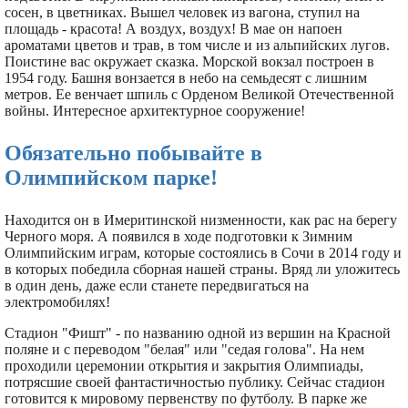
сосен, в цветниках. Вышел человек из вагона, ступил на
площадь - красота! А воздух, воздух! В мае он напоен
ароматами цветов и трав, в том числе и из альпийских лугов.
Поистине вас окружает сказка. Морской вокзал построен в
1954 году. Башня вонзается в небо на семьдесят с лишним
метров. Ее венчает шпиль с Орденом Великой Отечественной
войны. Интересное архитектурное сооружение!
Обязательно побывайте в
Олимпийском парке!
Находится он в Имеритинской низменности, как рас на берегу
Черного моря. А появился в ходе подготовки к Зимним
Олимпийским играм, которые состоялись в Сочи в 2014 году и
в которых победила сборная нашей страны. Вряд ли уложитесь
в один день, даже если станете передвигаться на
электромобилях!
Стадион "Фишт" - по названию одной из вершин на Красной
поляне и с переводом "белая" или "седая голова". На нем
проходили церемонии открытия и закрытия Олимпиады,
потрясшие своей фантастичностью публику. Сейчас стадион
готовится к мировому первенству по футболу. В парке же