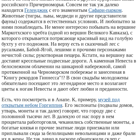
российского Причерноморья. Совсем не так уж далеко
находится
Геленджик
с его знаменитым
Сафари-парком
.
Животные (тигры, львы, медведи и другие представители
фауны) содержатся в естественных условиях. И любопытно за
ними понаблюдать. Не менее интересно побывать на вершине
Маркотхского хребта (одной из вершин Великого Кавказа), с
которого открывается потрясающе красивый вид на голубую
бухту у его подножия. На верху есть и сказочный лес с
русалками, Бабой-Ягой, лешими и прочими персонажами
нечистой силы; рукотворная пещера. Кстати, на вершину вас
доставят кресельные подвесные дороги. А каменная Невеста в
белоснежном облачении на шикарной набережной, самой
протяженной на Черноморском побережье и занесенная в
"Книгу рекордов Гиннесса"!? В свои свадьбы молодожены
обязательно посещают это легендарное место и возлагают
цветы к ногам Невесты и дают обет любви и преданности.
Есть, что посмотреть и в Анапе. К, примеру,
музей под
открытым небом Горгиппия
. Его экспонаты (подвалы домов,
утварь, монеты и так далее) говорят, что городу две с
половиной тысячи лет. В далекую от нас пору в нем
процветала работорговля, чеканились собственные монеты, а
богатые князья и прочие знатные люди приезжали или
приплывали сюда за белолицыми невольницами и даже брали
их в жены. Не так давно в раскопе обнаружили склеп с