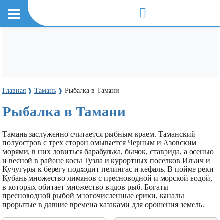
Главная
Тамань
Рыбалка в Тамани
❱
❱
Рыбалка в Тамани
Тамань заслуженно считается рыбным краем. Таманский
полуостров с трех сторон омывается Черным и Азовским
морями, в них ловиться барабулька, бычок, ставрида, а осенью
и весной в районе косы Тузла и курортных поселков Ильич и
Кучугуры к берегу подходит пелингас и кефаль. В пойме реки
Кубань множество лиманов с пресноводной и морской водой,
в которых обитает множество видов рыб. Богаты
пресноводной рыбой многочисленные ерики, каналы
прорытые в давние времена казаками для орошения земель.