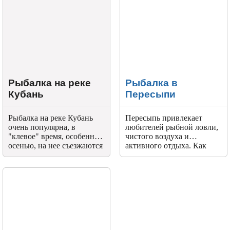
Рыбалка на реке
Рыбалка в
Кубань
Пересыпи
Рыбалка на реке Кубань
Пересыпь привлекает
очень популярна, в
любителей рыбной ловли,
"клевое" время, особенно
чистого воздуха и
осенью, на нее съезжаются
активного отдыха. Как
сотни рыбаков со всего
приятно провести время с
края.
удочкой на здешних
водоемах.