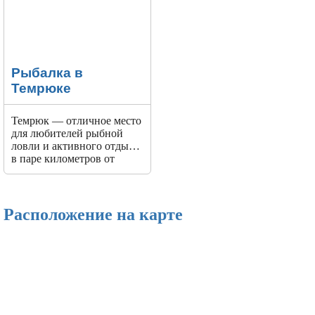
Рыбалка в
Темрюке
Темрюк — отличное место
для любителей рыбной
ловли и активного отдыха,
в паре километров от
Темрюка начинаются
бесконечные лиманы и
плавни.
Расположение на карте