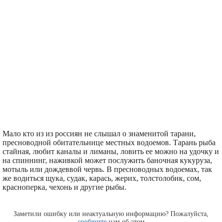
Мало кто из из россиян не слышал о знаменитой тарани,
пресноводной обитательнице местных водоемов. Тарань рыба
стайная, любит каналы и лиманы, ловить ее можно на удочку и
на спиннинг, наживкой может послужить баночная кукуруза,
мотыль или дождеввой червь. В пресноводных водоемах, так
же водиться щука, судак, карась, жерих, толстолобик, сом,
красноперка, чехонь и другие рыбы.
Заметили ошибку или неактуальную информацию? Пожалуйста,
сообщите
нам об этом