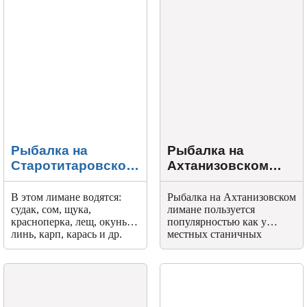
Рыбалка на
Рыбалка на
Старотитаровском
Ахтанизовском
лимане
лимане
В этом лимане водятся:
Рыбалка на Ахтанизовском
судак, сом, щука,
лимане пользуется
красноперка, лещ, окунь,
популярностью как у
линь, карп, карась и др.
местных станичных
рыбаков, так и у
любителей рыбной ловли
из других близлежащих
поселков и станиц.