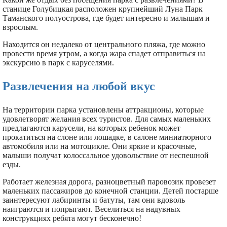
станице Голубицкая расположен крупнейший Луна Парк
Таманского полуострова, где будет интересно и малышам и
взрослым.
Находится он недалеко от центрального пляжа, где можно
провести время утром, а когда жара спадет отправиться на
экскурсию в парк с каруселями.
Развлечения на любой вкус
На территории парка установлены аттракционы, которые
удовлетворят желания всех туристов. Для самых маленьких
предлагаются карусели, на которых ребенок может
прокатиться на слоне или лошадке, в салоне миниатюрного
автомобиля или на мотоцикле. Они яркие и красочные,
малыши получат колоссальное удовольствие от неспешной
езды.
Работает железная дорога, разноцветный паровозик провезет
маленьких пассажиров до конечной станции. Детей постарше
заинтересуют лабиринты и батуты, там они вдоволь
наиграются и попрыгают. Веселиться на надувных
конструкциях ребята могут бесконечно!