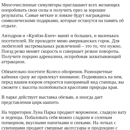
Многочисленные симуляторы приглашают всех желающих
попробовать свои силы и получить приз за хорошие
результаты. Самые меткие и ловкие будут награждены
символическими подарками, которые останутся на память об
отдыхе.
Автодром и «Крэйзи-Бэнч» манят и больших, и маленьких
посетителей. Не проходите мимо американских горок. Для
любителей экстремальных развлечений – это то, что нужно.
Поезд резко меняет скорость и совершает резкие повороты.
Получите порцию адреналина, испробовав захватывающий
аттракцион.
Обязательно посетите Колесо обозрения. Разноцветные
кабинки сразу же привлекут внимание. Поднявшись на нем,
перед вашим взором откроется панорамный вид станицы, вы
сможете с высоты полюбоваться красотами природы края.
В парке действует выставка обезьян, и иногда дает
представления цирк-шапито.
На территории Луна Парка продают мороженое, сладкую вату
и леденцы. Побаловать себя можно сладким и соленым
попкорном, вкусными напитками и снеками. На лотках с
сувенирами продают смешные аксессуары и продукцию с