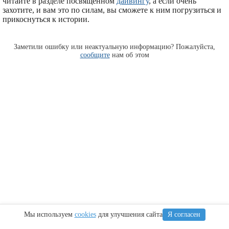
читайте в разделе посвященном
дайвингу
, а если очень
захотите, и вам это по силам, вы сможете к ним погрузиться и
прикоснуться к истории.
Заметили ошибку или неактуальную информацию? Пожалуйста,
сообщите
нам об этом
Мы используем
cookies
для улучшения сайта
Я согласен
Информация
Сочи
Крым
Регионы