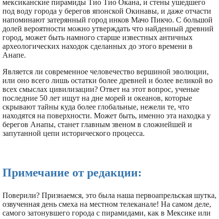
мексиканские пирамиды Тио Тио Окана, и стены ушедшего
под воду города у берегов японской Окинавы, и даже отчасти
напоминают затерянный город инков Мачо Пикчо. С большой
долей вероятности можно утверждать что найденный древний
город, может быть намного старше известных античных
археологических находок сделанных до этого времени в
Анапе.
Является ли современное человечество вершиной эволюции,
или оно всего лишь остатки более древней и более великой во
всех смыслах цивилизации? Ответ на этот вопрос, ученые
последние 50 лет ищут на дне морей и океанов, которые
скрывают тайны куда более глобальные, нежели те, что
находятся на поверхности. Может быть, именно эта находка у
берегов Анапы, станет главным звеном в сложнейшей и
запутанной цепи исторического процесса.
Примечание от редакции:
Поверили? Признаемся, это была наша первоапрельская шутка,
озвученная день смеха на местном телеканале! На самом деле,
самого затонувшего города с пирамидами, как в Мексике или