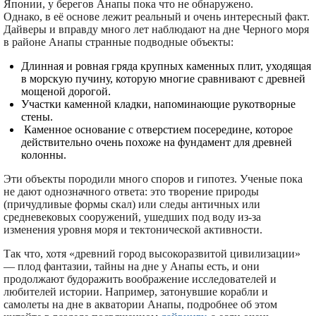
Японии, у берегов Анапы пока что не обнаружено.
Однако, в её основе лежит реальный и очень интересный факт.
Дайверы и вправду много лет наблюдают на дне Черного моря
в районе Анапы странные подводные объекты:
Длинная и ровная гряда крупных каменных плит, уходящая
в морскую пучину, которую многие сравнивают с древней
мощеной дорогой.
Участки каменной кладки, напоминающие рукотворные
стены.
Каменное основание с отверстием посередине, которое
действительно очень похоже на фундамент для древней
колонны.
Эти объекты породили много споров и гипотез. Ученые пока
не дают однозначного ответа: это творение природы
(причудливые формы скал) или следы античных или
средневековых сооружений, ушедших под воду из-за
изменения уровня моря и тектонической активности.
Так что, хотя «древний город высокоразвитой цивилизации»
— плод фантазии, тайны на дне у Анапы есть, и они
продолжают будоражить воображение исследователей и
любителей истории. Например, затонувшие корабли и
самолеты на дне в акватории Анапы, подробнее об этом