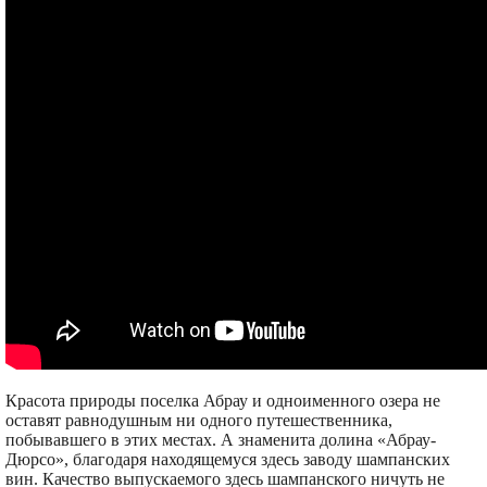
Красота природы поселка Абрау и одноименного озера не
оставят равнодушным ни одного путешественника,
побывавшего в этих местах. А знаменита долина «Абрау-
Дюрсо», благодаря находящемуся здесь заводу шампанских
вин. Качество выпускаемого здесь шампанского ничуть не