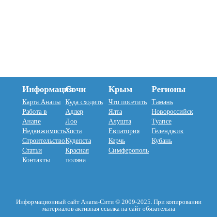
Информация
Сочи
Крым
Регионы
Карта Анапы
Куда сходить
Что посетить
Тамань
Работа в
Адлер
Ялта
Новороссийск
Анапе
Лоо
Алушта
Туапсе
Недвижимость
Хоста
Евпатория
Геленджик
Строительство
Кудепста
Керчь
Кубань
Статьи
Красная
Симферополь
Контакты
поляна
Информационный сайт Анапа-Сити © 2009-2025. При копировании
материалов активная ссылка на сайт обязательна