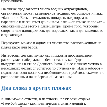
прозрачность.
На пляже предлагается много водных аттракционов,
организован прокат катамаранов, водных мотоциклов и лыж,
«бананов». Есть возможность попар
и
ть над морем на
параплане или заняться дайвингом, взяв – опять же напрокат –
снаряжение для этого в дайв-центре. Кроме того, устроены
спортивные площадки как для взрослых, так и для маленьких
отдыхающих.
Перекусить можно в одном из множества расположенных на
пляже кафе или баров.
Интересная деталь: прямо над пляжным пространством
раскинулась набережная – белоснежная, как будто
выдержанная в стиле Древнего Рима. С нее к пляжу можно в
нескольких местах спуститься по ступенькам. Или наоборот –
подняться, если возникла необходимость пройтись, скажем, по
расположенным на набережной магазинам.
Два слова о других пляжах
К ним можно отнести, в частности, пляж базы отдыха
«Голубой факел» как практически примыкающий к