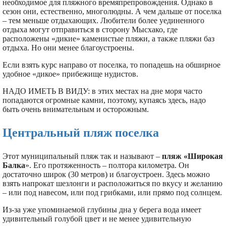
необходимое для пляжного времяпрепровождения. Однако в
сезон они, естественно, многолюдны. А чем дальше от поселка
– тем меньше отдыхающих. Любители более уединенного
отдыха могут отправиться в сторону Мысхако, где
расположены «дикие» каменистые пляжи, а также пляжи баз
отдыха. Но они менее благоустроены.
Если взять курс направо от поселка, то попадешь на обширное
удобное «дикое» прибежище нудистов.
НАДО ИМЕТЬ В ВИДУ: в этих местах на дне моря часто
попадаются огромные камни, поэтому, купаясь здесь, надо
быть очень внимательным и осторожным.
Центральный пляж поселка
Этот муниципальный пляж так и называют –
пляж «Широкая
Балка
». Его протяженность – полтора километра. Он
достаточно широк (30 метров) и благоустроен. Здесь можно
взять напрокат шезлонги и расположиться по вкусу и желанию
– или под навесом, или под грибками, или прямо под солнцем.
Из-за уже упоминаемой глубины дна у берега вода имеет
удивительный голубой цвет и не менее удивительную