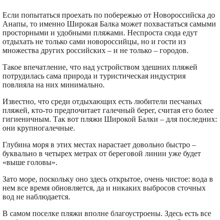
Если попытаться проехать по побережью от Новороссийска до
Анапы, то именно Широкая Балка может похвастаться самыми
просторными и удобными пляжами. Неспроста сюда едут
отдыхать не только сами новороссийцы, но и гости из
множества других российских – и не только – городов.
Такое впечатление, что над устройством здешних пляжей
потрудилась сама природа и туристическая индустрия
повлияла на них минимально.
Известно, что среди отдыхающих есть любители песчаных
пляжей, кто-то предпочитает галечный берег, считая его более
гигиеничным. Так вот пляжи Широкой Балки – для последних:
они крупногалечные.
Глубина моря в этих местах нарастает довольно быстро –
буквально в четырех метрах от береговой линии уже будет
«выше головы».
Зато море, поскольку оно здесь открытое, очень чистое: вода в
нем все время обновляется, да и никаких выбросов сточных
вод не наблюдается.
В самом поселке пляжи вполне благоустроены. Здесь есть все