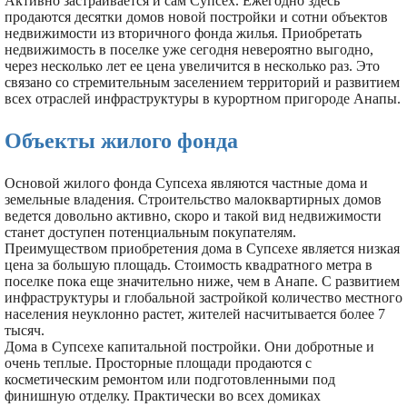
Активно застраивается и сам Супсех. Ежегодно здесь
продаются десятки домов новой постройки и сотни объектов
недвижимости из вторичного фонда жилья. Приобретать
недвижимость в поселке уже сегодня невероятно выгодно,
через несколько лет ее цена увеличится в несколько раз. Это
связано со стремительным заселением территорий и развитием
всех отраслей инфраструктуры в курортном пригороде Анапы.
Объекты жилого фонда
Основой жилого фонда Супсеха являются частные дома и
земельные владения. Строительство малоквартирных домов
ведется довольно активно, скоро и такой вид недвижимости
станет доступен потенциальным покупателям.
Преимуществом приобретения дома в Супсехе является низкая
цена за большую площадь. Стоимость квадратного метра в
поселке пока еще значительно ниже, чем в Анапе. С развитием
инфраструктуры и глобальной застройкой количество местного
населения неуклонно растет, жителей насчитывается более 7
тысяч.
Дома в Супсехе капитальной постройки. Они добротные и
очень теплые. Просторные площади продаются с
косметическим ремонтом или подготовленными под
финишную отделку. Практически во всех домиках