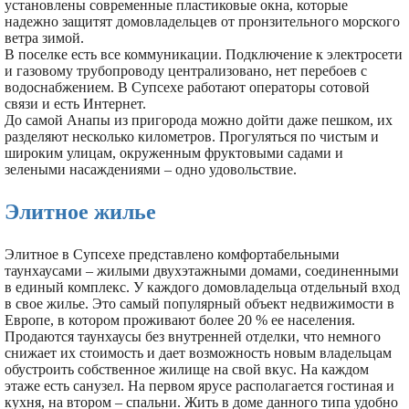
установлены современные пластиковые окна, которые
надежно защитят домовладельцев от пронзительного морского
ветра зимой.
В поселке есть все коммуникации. Подключение к электросети
и газовому трубопроводу централизовано, нет перебоев с
водоснабжением. В Супсехе работают операторы сотовой
связи и есть Интернет.
До самой Анапы из пригорода можно дойти даже пешком, их
разделяют несколько километров. Прогуляться по чистым и
широким улицам, окруженным фруктовыми садами и
зелеными насаждениями – одно удовольствие.
Элитное жилье
Элитное в Супсехе представлено комфортабельными
таунхаусами – жилыми двухэтажными домами, соединенными
в единый комплекс. У каждого домовладельца отдельный вход
в свое жилье. Это самый популярный объект недвижимости в
Европе, в котором проживают более 20 % ее населения.
Продаются таунхаусы без внутренней отделки, что немного
снижает их стоимость и дает возможность новым владельцам
обустроить собственное жилище на свой вкус. На каждом
этаже есть санузел. На первом ярусе располагается гостиная и
кухня, на втором – спальни. Жить в доме данного типа удобно